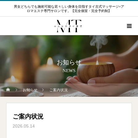
男女どちらでも施術可能な若々しい身体を目指すタイ古式マッサージ×ア
ロマエステ専門サロンです。【完全個室・完全予約制】
お知らせ
NEWS
お知らせ
ご案内状況
ご案内状況
2026.05.14