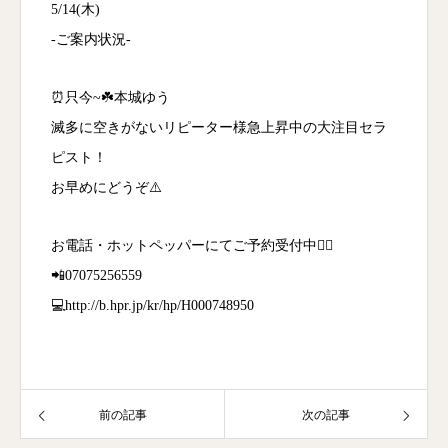
5/14(木)
-ご案内状況-
⏰只今~☘️本城ゆう
滅多に空きがないリピーター様急上昇中の大注目セラ
ピスト！
お早めにどうぞ⚠️
お電話・ホットペッパーにてご予約受付中💁‍♀️
📲07075256559
💻http://b.hpr.jp/kr/hp/H000748950
前の記事
次の記事