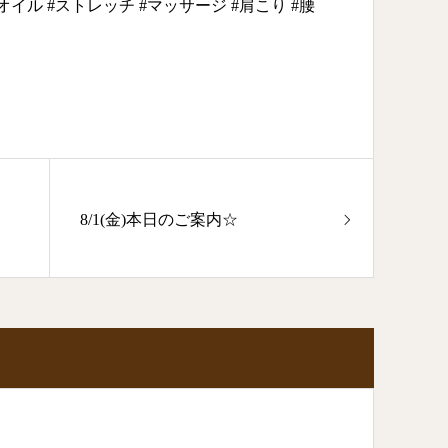
マオイル #ストレッチ #マッサージ #肩こり #腰
8/1(金)本日のご案内☆