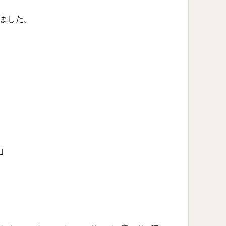
ました。
️