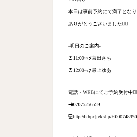
本日は事前予約にて満了となり
ありがとうございました🙇‍♀️
-明日のご案内-
⏰11:00~🌿宮田さち
⏰12:00~🌿最上ゆあ
電話・WEBにてご予約受付中💁‍♀
📲07075256559
💻http://b.hpr.jp/kr/hp/H000748950