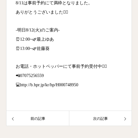
8/11は事前予約にて満枠となりました。
ありがとうございました🙇‍♀️
-明日8/12(火)のご案内-
⏰12:00~🌿最上ゆあ
⏰13:00~🌿佐藤葵
お電話・ホットペッパーにて事前予約受付中💁‍♀️
📲07075256559
💻http://b.hpr.jp/kr/hp/H000748950
前の記事
次の記事