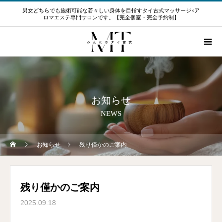
男女どちらでも施術可能な若々しい身体を目指すタイ古式マッサージ×ア
ロマエステ専門サロンです。【完全個室・完全予約制】
お知らせ
NEWS
お知らせ
残り僅かのご案内
残り僅かのご案内
2025.09.18