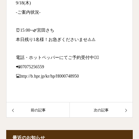
9/18(木)
-ご案内状況-
⏰15:00~🌿宮田さち
本日残り1名様！お急ぎくださいませ⚠️⚠️
電話・ホットペッパーにてご予約受付中💁‍♀️
📲07075256559
💻http://b.hpr.jp/kr/hp/H000748950
前の記事
次の記事
最近のお知らせ