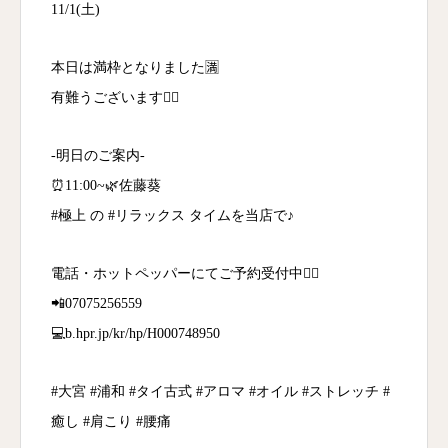
11/1(土)
本日は満枠となりました🈵
有難うございます🙇‍♀️
-明日のご案内-
⏰11:00~🌿佐藤葵
#極上 の #リラックス タイムを当店で♪
電話・ホットペッパーにてご予約受付中💁‍♀️
📲07075256559
💻b.hpr.jp/kr/hp/H000748950
#大宮 #浦和 #タイ古式 #アロマ #オイル #ストレッチ #
癒し #肩こり #腰痛