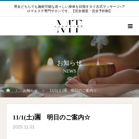
男女どちらでも施術可能な若々しい身体を目指すタイ古式マッサージ×ア
ロマエステ専門サロンです。【完全個室・完全予約制】
お知らせ
NEWS
お知らせ
11/1(土)🈵 明日のご案内☆
11/1(土)🈵 明日のご案内☆
2025.11.01