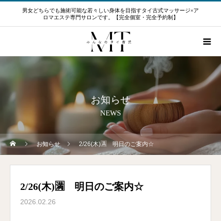
男女どちらでも施術可能な若々しい身体を目指すタイ古式マッサージ×ア
ロマエステ専門サロンです。【完全個室・完全予約制】
お知らせ
NEWS
お知らせ
2/26(木)🈵 明日のご案内☆
2/26(木)🈵 明日のご案内☆
2026.02.26