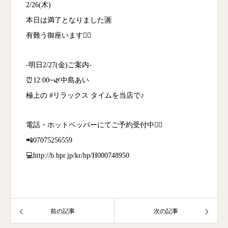
2/26(木)
本日は満了となりました🈵
有難う御座います🙇‍♀️
-明日2/27(金)ご案内-
⏰12:00~🌿中島あい
極上の #リラックス タイムを当店で♪
電話・ホットペッパーにてご予約受付中💁‍♀️
📲07075256559
💻http://b.hpr.jp/kr/hp/H000748950
前の記事
次の記事