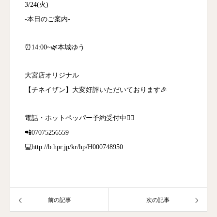
3/24(火)
-本日のご案内-
⏰14:00~🌿本城ゆう
大宮店オリジナル
【チネイザン】大変好評いただいております🎉
電話・ホットペッパー予約受付中💁‍♀️
📲07075256559
💻http://b.hpr.jp/kr/hp/H000748950
前の記事
次の記事