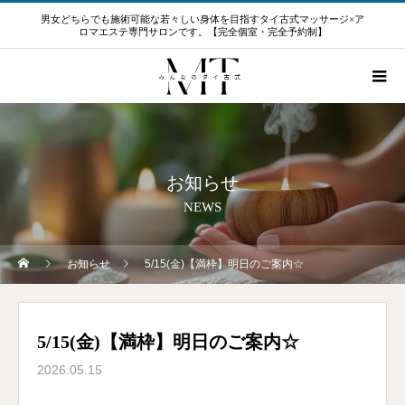
男女どちらでも施術可能な若々しい身体を目指すタイ古式マッサージ×ア
ロマエステ専門サロンです。【完全個室・完全予約制】
お知らせ
NEWS
お知らせ
5/15(金)【満枠】明日のご案内☆
5/15(金)【満枠】明日のご案内☆
2026.05.15