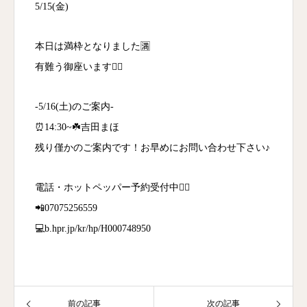
5/15(金)
本日は満枠となりました🈵
有難う御座います🙇‍♀️
-5/16(土)のご案内-
⏰14:30~☘️吉田まほ
残り僅かのご案内です！お早めにお問い合わせ下さい♪
電話・ホットペッパー予約受付中💁‍♀️
📲07075256559
💻b.hpr.jp/kr/hp/H000748950
前の記事
次の記事