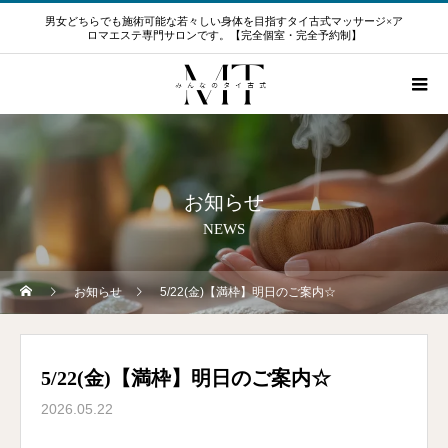
男女どちらでも施術可能な若々しい身体を目指すタイ古式マッサージ×ア
ロマエステ専門サロンです。【完全個室・完全予約制】
お知らせ
NEWS
お知らせ
5/22(金)【満枠】明日のご案内☆
5/22(金)【満枠】明日のご案内☆
2026.05.22