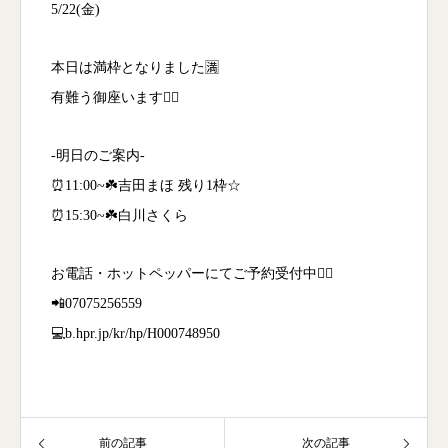
5/22(金)
本日は満枠となりました🈵
有難う御座います🙇‍♀️
-明日のご案内-
⏰11:00~☘️吉田まほ 残り1枠☆
⏰15:30~☘️白川さくら
お電話・ホットペッパーにてご予約受付中💁‍♀️
📲07075256559
💻b.hpr.jp/kr/hp/H000748950
前の記事
次の記事