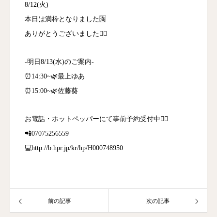
8/12(火)
本日は満枠となりました🈵
ありがとうございました🙇‍♀️
-明日8/13(水)のご案内-
⏰14:30~🌿最上ゆあ
⏰15:00~🌿佐藤葵
お電話・ホットペッパーにて事前予約受付中💁‍♀️
📲07075256559
💻http://b.hpr.jp/kr/hp/H000748950
前の記事
次の記事