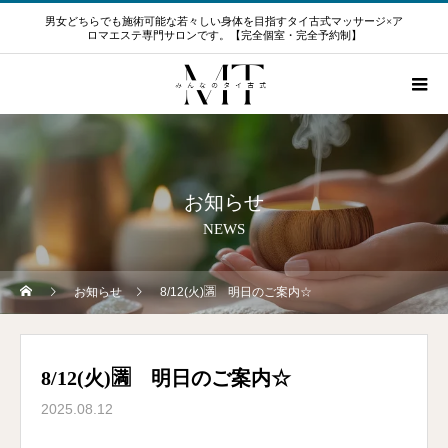
男女どちらでも施術可能な若々しい身体を目指すタイ古式マッサージ×ア
ロマエステ専門サロンです。【完全個室・完全予約制】
お知らせ
NEWS
お知らせ
8/12(火)🈵 明日のご案内☆
8/12(火)🈵 明日のご案内☆
2025.08.12